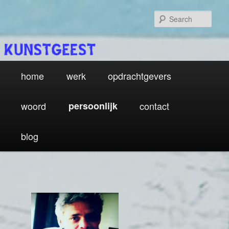
Sear
Main
Skip
home
werk
opdrachtgevers
menu
to
woord
persoonlijk
contact
primary
blog
content